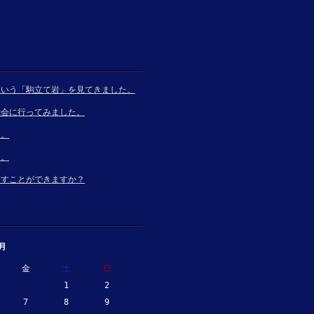
という「駒立て岩」を見てきました。
示会に行ってみました。
た。
た。
とすことができますか？
8月
金
土
日
1
2
7
8
9