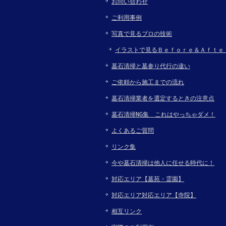
お問い合わせ
ご利用事例
写真で見るプロの技術
イラストで見るＢｅｆｏｒｅ＆Ａｆｔｅ
墓石清掃と墓参り代行の違い
ご依頼から施工までの流れ
墓石清掃業者を選定するときの注意点
墓石清掃NG集 これはやっちゃダメ！
よくあるご質問
リンク集
今や墓石清掃は他人に任せる時代に！
対応エリア【墓苑・霊園】
対応エリア対応エリア【寺院】
相互リンク