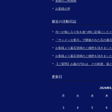
実際のご利用例
お客様の声
最近の活動日誌
与一が海に入り矢を放つ時に足場にした
「サンメッセ香川」で開催された石の展
お客様より墓石清掃のご感想を頂きまし
お客様より墓石清掃のご感想を頂きまし
【ご質問】お墓の汚れは、どの程度、落
更新日
2026年
月
火
水
木
3
4
5
6