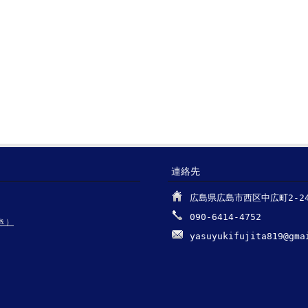
連絡先
広島県広島市西区中広町2-24-
090-6414-4752
き）
yasuyukifujita819@gma