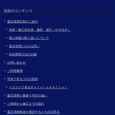
注目のコンテンツ
墓石清掃広島のご紹介
清掃・施工担当者 藤田 保行（やすゆき）
個人情報の取り扱いについて
墓石清掃にかける思い
特定商取引法の記載
お問い合わせ
ご利用事例
写真で見るプロの技術
イラストで見るＢｅｆｏｒｅ＆Ａｆｔｅｒ
墓石清掃と墓参り代行の違い
ご依頼から施工までの流れ
墓石清掃業者を選定するときの注意点