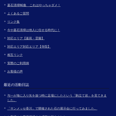
墓石清掃NG集 これはやっちゃダメ！
よくあるご質問
リンク集
今や墓石清掃は他人に任せる時代に！
対応エリア【墓苑・霊園】
対応エリア対応エリア【寺院】
相互リンク
実際のご利用例
お客様の声
最近の活動日誌
与一が海に入り矢を放つ時に足場にしたという「駒立て岩」を見てきま
した。
「サンメッセ香川」で開催された石の展示会に行ってみました。