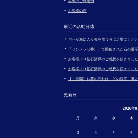
実際のご利用例
お客様の声
最近の活動日誌
与一が海に入り矢を放つ時に足場にした
「サンメッセ香川」で開催された石の展
お客様より墓石清掃のご感想を頂きまし
お客様より墓石清掃のご感想を頂きまし
【ご質問】お墓の汚れは、どの程度、落
更新日
2026年
月
火
水
木
3
4
5
6