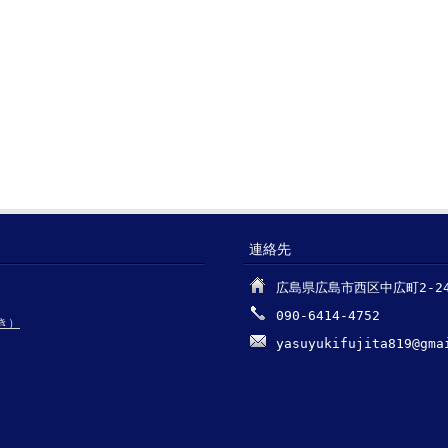
連絡先
広島県広島市西区中広町2-24-
090-6414-4752
き）
yasuyukifujita819@gma