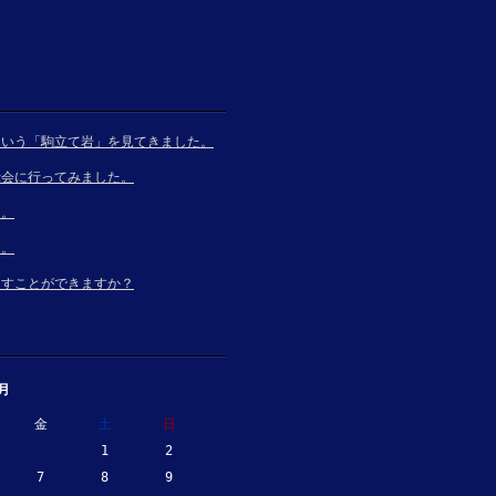
という「駒立て岩」を見てきました。
示会に行ってみました。
た。
た。
とすことができますか？
8月
金
土
日
1
2
7
8
9