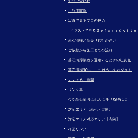
お問い合わせ
ご利用事例
写真で見るプロの技術
イラストで見るＢｅｆｏｒｅ＆Ａｆｔｅ
墓石清掃と墓参り代行の違い
ご依頼から施工までの流れ
墓石清掃業者を選定するときの注意点
墓石清掃NG集 これはやっちゃダメ！
よくあるご質問
リンク集
今や墓石清掃は他人に任せる時代に！
対応エリア【墓苑・霊園】
対応エリア対応エリア【寺院】
相互リンク