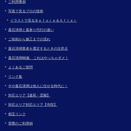
ご利用事例
写真で見るプロの技術
イラストで見るＢｅｆｏｒｅ＆Ａｆｔｅｒ
墓石清掃と墓参り代行の違い
ご依頼から施工までの流れ
墓石清掃業者を選定するときの注意点
墓石清掃NG集 これはやっちゃダメ！
よくあるご質問
リンク集
今や墓石清掃は他人に任せる時代に！
対応エリア【墓苑・霊園】
対応エリア対応エリア【寺院】
相互リンク
実際のご利用例