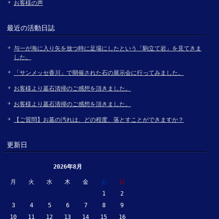
お客様の声
最近の活動日誌
与一が海に入り矢を放つ時に足場にしたという「駒立て岩」を見てきま
した。
「サンメッセ香川」で開催された石の展示会に行ってみました。
お客様より墓石清掃のご感想を頂きました。
お客様より墓石清掃のご感想を頂きました。
【ご質問】お墓の汚れは、どの程度、落とすことができますか？
更新日
2026年8月
月
火
水
木
金
土
日
1
2
3
4
5
6
7
8
9
10
11
12
13
14
15
16