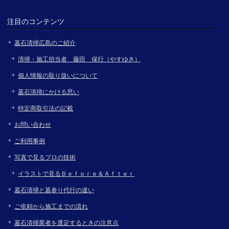
注目のコンテンツ
墓石清掃広島のご紹介
清掃・施工担当者 藤田 保行（やすゆき）
個人情報の取り扱いについて
墓石清掃にかける思い
特定商取引法の記載
お問い合わせ
ご利用事例
写真で見るプロの技術
イラストで見るＢｅｆｏｒｅ＆Ａｆｔｅｒ
墓石清掃と墓参り代行の違い
ご依頼から施工までの流れ
墓石清掃業者を選定するときの注意点