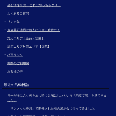
墓石清掃NG集 これはやっちゃダメ！
よくあるご質問
リンク集
今や墓石清掃は他人に任せる時代に！
対応エリア【墓苑・霊園】
対応エリア対応エリア【寺院】
相互リンク
実際のご利用例
お客様の声
最近の活動日誌
与一が海に入り矢を放つ時に足場にしたという「駒立て岩」を見てきま
した。
「サンメッセ香川」で開催された石の展示会に行ってみました。