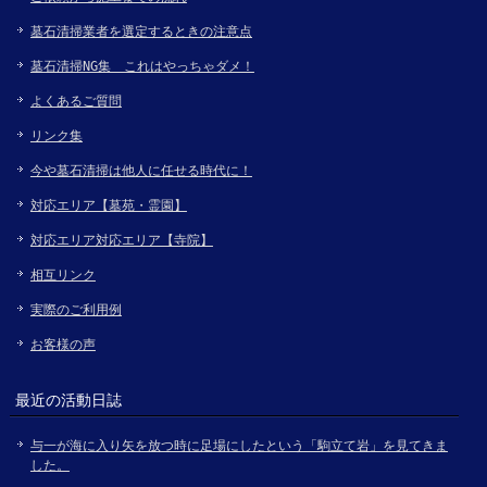
墓石清掃業者を選定するときの注意点
墓石清掃NG集 これはやっちゃダメ！
よくあるご質問
リンク集
今や墓石清掃は他人に任せる時代に！
対応エリア【墓苑・霊園】
対応エリア対応エリア【寺院】
相互リンク
実際のご利用例
お客様の声
最近の活動日誌
与一が海に入り矢を放つ時に足場にしたという「駒立て岩」を見てきま
した。