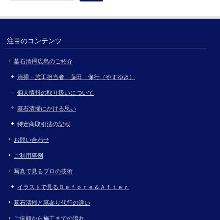
索:
注目のコンテンツ
墓石清掃広島のご紹介
清掃・施工担当者 藤田 保行（やすゆき）
個人情報の取り扱いについて
墓石清掃にかける思い
特定商取引法の記載
お問い合わせ
ご利用事例
写真で見るプロの技術
イラストで見るＢｅｆｏｒｅ＆Ａｆｔｅｒ
墓石清掃と墓参り代行の違い
ご依頼から施工までの流れ