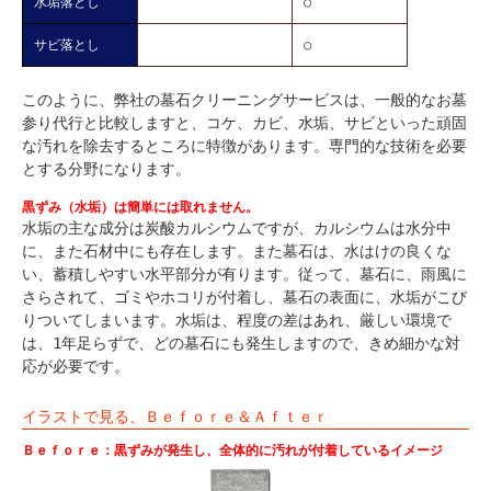
水垢落とし
○
サビ落とし
○
このように、弊社の墓石クリーニングサービスは、一般的なお墓
参り代行と比較しますと、コケ、カビ、水垢、サビといった頑固
な汚れを除去するところに特徴があります。専門的な技術を必要
とする分野になります。
黒ずみ（水垢）は簡単には取れません。
水垢の主な成分は炭酸カルシウムですが、カルシウムは水分中
に、また石材中にも存在します。また墓石は、水はけの良くな
い、蓄積しやすい水平部分が有ります。従って、墓石に、雨風に
さらされて、ゴミやホコリが付着し、墓石の表面に、水垢がこび
りついてしまいます。水垢は、程度の差はあれ、厳しい環境で
は、1年足らずで、どの墓石にも発生しますので、きめ細かな対
応が必要です。
イラストで見る、Ｂｅｆｏｒｅ＆Ａｆｔｅｒ
Ｂｅｆｏｒｅ：黒ずみが発生し、全体的に汚れが付着しているイメージ