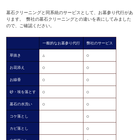
墓石クリーニングと同系統のサービスとして、お墓参り代行があ
ります。 弊社の墓石クリーニングとの違いを表にしてみました
ので、ご確認ください。
一般的なお墓参り代行
弊社のサービス
草抜き
△
○
お花添え
○
○
お線香
○
○
砂・埃を落とす
○
○
墓石の水洗い
○
○
コケ落とし
○
カビ落とし
○