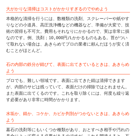
大がかりな清掃はコストがかかりすぎるのでやめよう
本格的な清掃を行うには、数種類の洗剤、スクレーパーや紙やす
りなどの小道具、高圧洗浄機などの機器など、準備が大変で、技
術の習得も不可欠。費用もそれなりにかかるので、実は非常に損
なのです。例、洗剤；10,000円/Lかかるものもある。苔がつい
て取れない場合は、あきらめてプロの業者に頼んだほうが安く済
むことがほとんど。
石の内部の鉄分が錆びて、表面に出てきているときは、あきらめ
よう
プロでも、難しい領域です。表面に出てきた錆は清掃できます
が、内部のサビは残っていて、表面だけの掃除ではとれません。
また表面に出てくるのです。これを取り除くには、何度も繰り返
す必要があり非常に時間がかかります。
水垢か、錆か、コケか、カビか判別がつかないときは、あきらめ
よう
墓石の洗剤等にもいくつか種類があり、おとすべき相手や汚れの