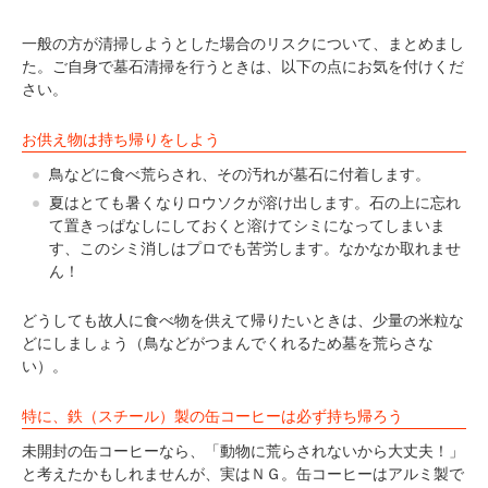
一般の方が清掃しようとした場合のリスクについて、まとめまし
た。ご自身で墓石清掃を行うときは、以下の点にお気を付けくだ
さい。
お供え物は持ち帰りをしよう
鳥などに食べ荒らされ、その汚れが墓石に付着します。
夏はとても暑くなりロウソクが溶け出します。石の上に忘れ
て置きっぱなしにしておくと溶けてシミになってしまいま
す、このシミ消しはプロでも苦労します。なかなか取れませ
ん！
どうしても故人に食べ物を供えて帰りたいときは、少量の米粒な
どにしましょう（鳥などがつまんでくれるため墓を荒らさな
い）。
特に、鉄（スチール）製の缶コーヒーは必ず持ち帰ろう
未開封の缶コーヒーなら、「動物に荒らされないから大丈夫！」
と考えたかもしれませんが、実はＮＧ。缶コーヒーはアルミ製で