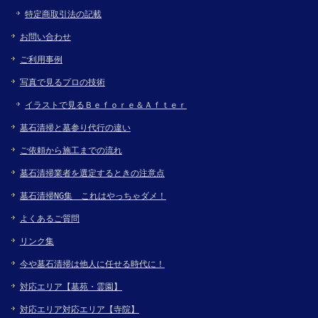
特定商取引法の記載
お問い合わせ
ご利用事例
写真で見るプロの技術
イラストで見るＢｅｆｏｒｅ＆Ａｆｔｅｒ
墓石清掃と墓参り代行の違い
ご依頼から施工までの流れ
墓石清掃業者を選定するときの注意点
墓石清掃NG集 これはやっちゃダメ！
よくあるご質問
リンク集
今や墓石清掃は他人に任せる時代に！
対応エリア【墓苑・霊園】
対応エリア対応エリア【寺院】