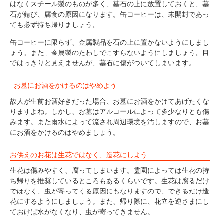
はなくスチール製のものが多く、墓石の上に放置しておくと、墓
石が錆び、腐食の原因になります。缶コーヒーは、未開封であっ
ても必ず持ち帰りましょう。
缶コーヒーに限らず、金属製品を石の上に置かないようにしまし
ょう。また、金属製のたわしでこすらないようにしましょう。目
ではっきりと見えませんが、墓石に傷がついてしまいます。
お墓にお酒をかけるのはやめよう
故人が生前お酒好きだった場合、お墓にお酒をかけてあげたくな
りますよね。しかし、お墓はアルコールによって多少なりとも傷
みます。また雨水によって流され周辺環境を汚しますので、お墓
にお酒をかけるのはやめましょう。
お供えのお花は生花ではなく、造花にしよう
生花は傷みやすく、腐ってしまいます。霊園によっては生花の持
ち帰りを推奨しているところもあるくらいです。生花は腐るだけ
ではなく、虫が寄ってくる原因にもなりますので、できるだけ造
花にするようにしましょう。また、帰り際に、花立を逆さまにし
ておけば水がなくなり、虫が寄ってきません。