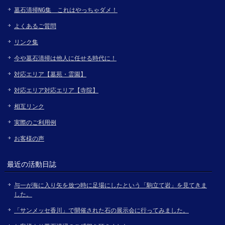
墓石清掃NG集 これはやっちゃダメ！
よくあるご質問
リンク集
今や墓石清掃は他人に任せる時代に！
対応エリア【墓苑・霊園】
対応エリア対応エリア【寺院】
相互リンク
実際のご利用例
お客様の声
最近の活動日誌
与一が海に入り矢を放つ時に足場にしたという「駒立て岩」を見てきま
した。
「サンメッセ香川」で開催された石の展示会に行ってみました。