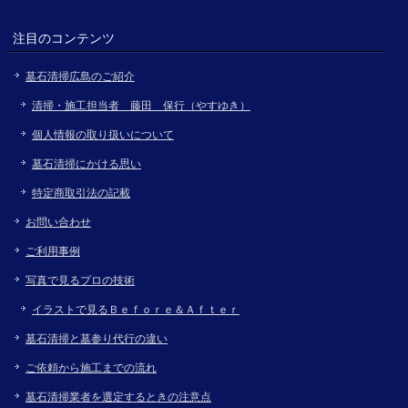
注目のコンテンツ
墓石清掃広島のご紹介
清掃・施工担当者 藤田 保行（やすゆき）
個人情報の取り扱いについて
墓石清掃にかける思い
特定商取引法の記載
お問い合わせ
ご利用事例
写真で見るプロの技術
イラストで見るＢｅｆｏｒｅ＆Ａｆｔｅｒ
墓石清掃と墓参り代行の違い
ご依頼から施工までの流れ
墓石清掃業者を選定するときの注意点