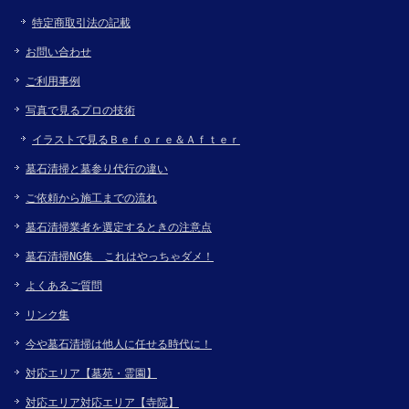
特定商取引法の記載
お問い合わせ
ご利用事例
写真で見るプロの技術
イラストで見るＢｅｆｏｒｅ＆Ａｆｔｅｒ
墓石清掃と墓参り代行の違い
ご依頼から施工までの流れ
墓石清掃業者を選定するときの注意点
墓石清掃NG集 これはやっちゃダメ！
よくあるご質問
リンク集
今や墓石清掃は他人に任せる時代に！
対応エリア【墓苑・霊園】
対応エリア対応エリア【寺院】