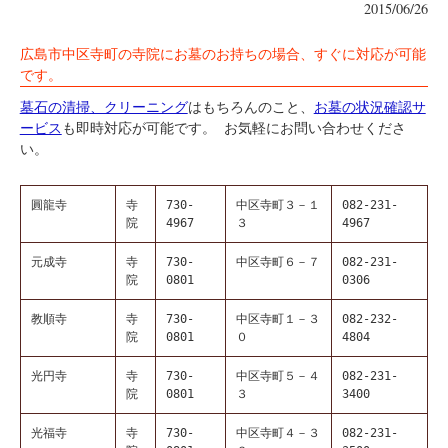
2015/06/26
広島市中区寺町の寺院にお墓のお持ちの場合、すぐに対応が可能
です。
墓石の清掃、クリーニング
はもちろんのこと、
お墓の状況確認サ
ービス
も即時対応が可能です。 お気軽にお問い合わせくださ
い。
圓龍寺
寺
730-
中区寺町３－１
082-231-
院
4967
３
4967
元成寺
寺
730-
中区寺町６－７
082-231-
院
0801
0306
教順寺
寺
730-
中区寺町１－３
082-232-
院
0801
０
4804
光円寺
寺
730-
中区寺町５－４
082-231-
院
0801
３
3400
光福寺
寺
730-
中区寺町４－３
082-231-