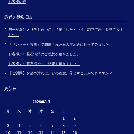
お客様の声
最近の活動日誌
与一が海に入り矢を放つ時に足場にしたという「駒立て岩」を見てきま
した。
「サンメッセ香川」で開催された石の展示会に行ってみました。
お客様より墓石清掃のご感想を頂きました。
お客様より墓石清掃のご感想を頂きました。
【ご質問】お墓の汚れは、どの程度、落とすことができますか？
更新日
2026年8月
月
火
水
木
金
土
日
1
2
3
4
5
6
7
8
9
10
11
12
13
14
15
16