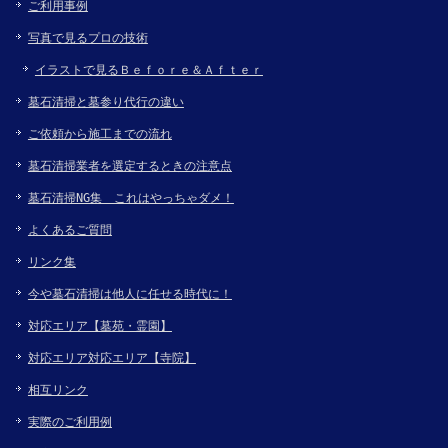
ご利用事例
写真で見るプロの技術
イラストで見るＢｅｆｏｒｅ＆Ａｆｔｅｒ
墓石清掃と墓参り代行の違い
ご依頼から施工までの流れ
墓石清掃業者を選定するときの注意点
墓石清掃NG集 これはやっちゃダメ！
よくあるご質問
リンク集
今や墓石清掃は他人に任せる時代に！
対応エリア【墓苑・霊園】
対応エリア対応エリア【寺院】
相互リンク
実際のご利用例